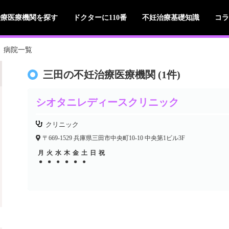
治療医療機関を探す
ドクターに110番
不妊治療基礎知識
コラ
病院一覧
三田の不妊治療医療機関 (1件)
シオタニレディースクリニック
クリニック
〒669-1529 兵庫県三田市中央町10-10 中央第1ビル3F
月
火
水
木
金
土
日
祝
●
●
●
●
●
●
●
●
●
●