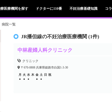
治療医療機関を探す
ドクターに110番
不妊治療基礎知識
コラ
病院一覧
JR播但線の不妊治療医療機関 (1件)
中林産婦人科クリニック
クリニック
〒670-0808 兵庫県姫路市白国1-3-30
月
火
水
木
金
土
日
祝
●
●
●
●
●
●
●
●