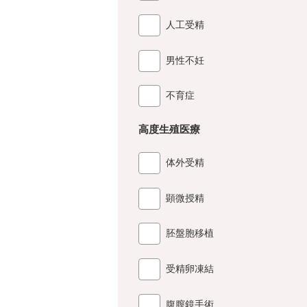
人工受精
男性不妊
不育症
高度生殖医療
体外受精
顕微授精
胚盤胞移植
受精卵凍結
腹膣鏡手術