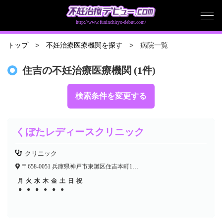
http://www.funinchiryo-debut.com/
病院一覧
トップ
不妊治療医療機関を探す
住吉の不妊治療医療機関 (1件)
検索条件を変更する
くぼたレディースクリニック
クリニック
〒658-0051 兵庫県神戸市東灘区住吉本町1-7-2 石橋ビル4F
月
火
水
木
金
土
日
祝
●
●
●
●
●
●
●
●
●
●