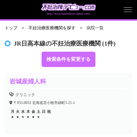
http://www.funinchiryo-debut.com/
病院一覧
トップ
不妊治療医療機関を探す
JR日高本線の不妊治療医療機関 (1件)
検索条件を変更する
岩城産婦人科
クリニック
〒053-0032 北海道苫小牧市緑町1-21-1
月
火
水
木
金
土
日
祝
●
●
●
●
●
●
●
●
●
●