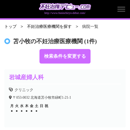
http://www.funinchiryo-debut.com/
病院一覧
トップ
不妊治療医療機関を探す
苫小牧の不妊治療医療機関 (1件)
検索条件を変更する
岩城産婦人科
クリニック
〒053-0032 北海道苫小牧市緑町1-21-1
月
火
水
木
金
土
日
祝
●
●
●
●
●
●
●
●
●
●