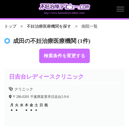
http://www.funinchiryo-debut.com/
病院一覧
トップ
不妊治療医療機関を探す
成田の不妊治療医療機関 (1件)
検索条件を変更する
日吉台レディースクリニック
クリニック
〒286-0201 千葉県富里市日吉台2-9-6
月
火
水
木
金
土
日
祝
●
●
●
●
●
●
●
●
●