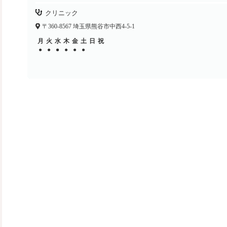
クリニック
〒360-8567 埼玉県熊谷市中西4-5-1
月
火
水
木
金
土
日
祝
●
●
●
●
●
●
●