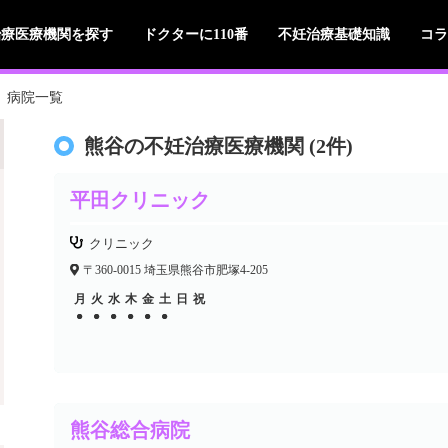
治療医療機関を探す
ドクターに110番
不妊治療基礎知識
コラ
病院一覧
熊谷の不妊治療医療機関 (2件)
平田クリニック
クリニック
〒360-0015 埼玉県熊谷市肥塚4-205
月
火
水
木
金
土
日
祝
●
●
●
●
●
●
●
●
●
●
●
●
熊谷総合病院