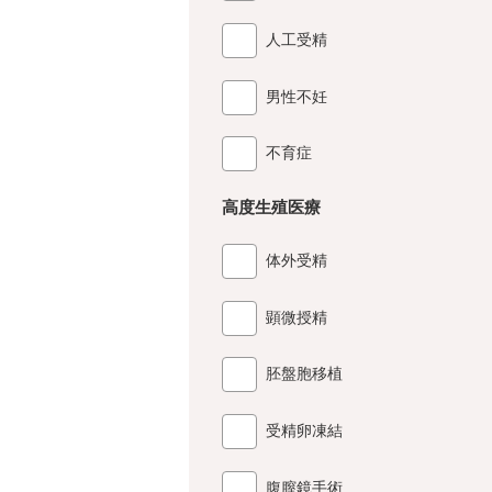
人工受精
男性不妊
不育症
高度生殖医療
体外受精
顕微授精
胚盤胞移植
受精卵凍結
腹膣鏡手術