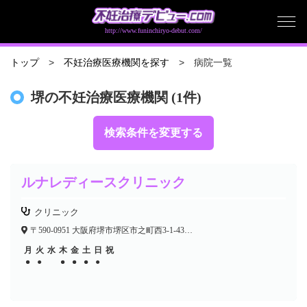
http://www.funinchiryo-debut.com/
病院一覧
トップ
不妊治療医療機関を探す
堺の不妊治療医療機関 (1件)
検索条件を変更する
ルナレディースクリニック
クリニック
〒590-0951 大阪府堺市堺区市之町西3-1-43 T&Nビル2F
月
火
水
木
金
土
日
祝
●
●
●
●
●
●
●
●
●
●