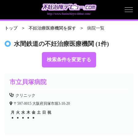
http://www.funinchiryo-debut.com/
病院一覧
トップ
不妊治療医療機関を探す
水間鉄道の不妊治療医療機関 (1件)
検索条件を変更する
市立貝塚病院
クリニック
〒597-0015 大阪府貝塚市堀3-10-20
月
火
水
木
金
土
日
祝
●
●
●
●
●