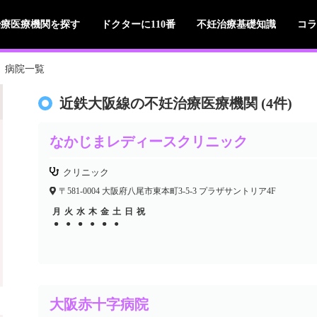
治療医療機関を探す
ドクターに110番
不妊治療基礎知識
コラ
病院一覧
近鉄大阪線の不妊治療医療機関 (4件)
なかじまレディースクリニック
クリニック
〒581-0004 大阪府八尾市東本町3-5-3 プラザサントリア4F
月
火
水
木
金
土
日
祝
●
●
●
●
●
●
●
●
●
大阪赤十字病院