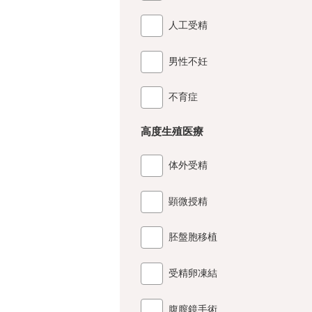
人工受精
男性不妊
不育症
高度生殖医療
体外受精
顕微授精
胚盤胞移植
受精卵凍結
腹膣鏡手術