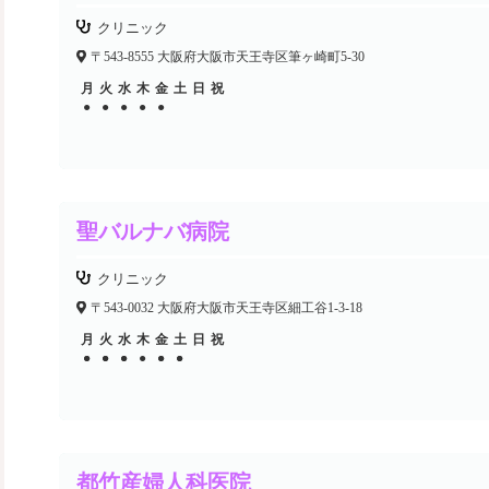
クリニック
〒543-8555 大阪府大阪市天王寺区筆ヶ崎町5-30
月
火
水
木
金
土
日
祝
●
●
●
●
●
聖バルナバ病院
クリニック
〒543-0032 大阪府大阪市天王寺区細工谷1-3-18
月
火
水
木
金
土
日
祝
●
●
●
●
●
●
●
●
●
●
●
都竹産婦人科医院