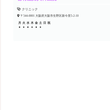
クリニック
〒544-0001 大阪府大阪市生野区新今里5-2-10
月
火
水
木
金
土
日
祝
●
●
●
●
●
●
●
●
●