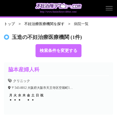
http://www.funinchiryo-debut.com/
病院一覧
トップ
不妊治療医療機関を探す
玉造の不妊治療医療機関 (1件)
検索条件を変更する
脇本産婦人科
クリニック
〒543-0012 大阪府大阪市天王寺区空堀町1-19
月
火
水
木
金
土
日
祝
●
●
●
●
●
●
●
●