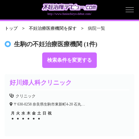
http://www.funinchiryo-debut.com/
病院一覧
トップ
不妊治療医療機関を探す
生駒の不妊治療医療機関 (1件)
検索条件を変更する
好川婦人科クリニック
クリニック
〒630-0258 奈良県生駒市東新町4-20 石丸ビル1F
月
火
水
木
金
土
日
祝
●
●
●
●
●
●
●
●
●
●
●