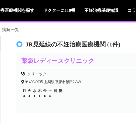
治療医療機関を探す
ドクターに110番
不妊治療基礎知識
コラ
病院一覧
JR見延線の不妊治療医療機関 (1件)
薬袋レディースクリニック
クリニック
〒400-0035 山梨県甲府市飯田2-3-9
月
火
水
木
金
土
日
祝
●
●
●
●
●
●
●
●
●
●