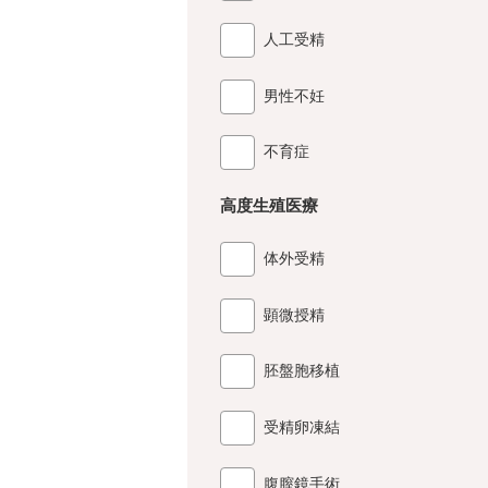
人工受精
男性不妊
不育症
高度生殖医療
体外受精
顕微授精
胚盤胞移植
受精卵凍結
腹膣鏡手術