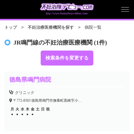
http://www.funinchiryo-debut.com/
病院一覧
トップ
不妊治療医療機関を探す
JR鳴門線の不妊治療医療機関 (1件)
検索条件を変更する
徳島県鳴門病院
クリニック
〒772-8503 徳島県鳴門市撫養町黒崎字小谷32
月
火
水
木
金
土
日
祝
●
●
●
●
●