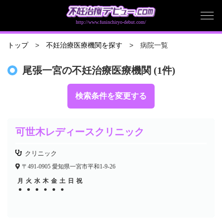
http://www.funinchiryo-debut.com/
病院一覧
トップ
不妊治療医療機関を探す
尾張一宮の不妊治療医療機関 (1件)
検索条件を変更する
可世木レディースクリニック
クリニック
〒491-0905 愛知県一宮市平和1-9-26
月
火
水
木
金
土
日
祝
●
●
●
●
●
●
●
●
●
●