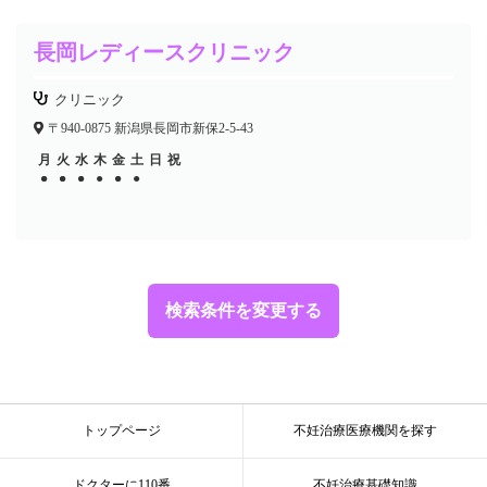
長岡レディースクリニック
クリニック
〒940-0875 新潟県長岡市新保2-5-43
月
火
水
木
金
土
日
祝
●
●
●
●
●
●
●
●
●
●
検索条件を変更する
トップページ
不妊治療医療機関を探す
ドクターに110番
不妊治療基礎知識