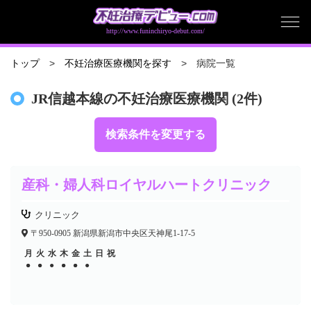
http://www.funinchiryo-debut.com/
病院一覧
トップ
不妊治療医療機関を探す
JR信越本線の不妊治療医療機関 (2件)
検索条件を変更する
産科・婦人科ロイヤルハートクリニック
クリニック
〒950-0905 新潟県新潟市中央区天神尾1-17-5
月
火
水
木
金
土
日
祝
●
●
●
●
●
●
●
●
●
●