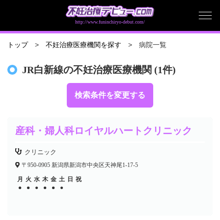
http://www.funinchiryo-debut.com/
病院一覧
トップ
不妊治療医療機関を探す
JR白新線の不妊治療医療機関 (1件)
検索条件を変更する
産科・婦人科ロイヤルハートクリニック
クリニック
〒950-0905 新潟県新潟市中央区天神尾1-17-5
月
火
水
木
金
土
日
祝
●
●
●
●
●
●
●
●
●
●