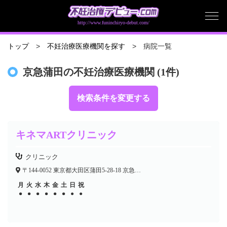
http://www.funinchiryo-debut.com/
病院一覧
トップ
不妊治療医療機関を探す
京急蒲田の不妊治療医療機関 (1件)
検索条件を変更する
キネマARTクリニック
クリニック
〒144-0052 東京都大田区蒲田5-28-18 京急醍醐共同開発ビル3F
月
火
水
木
金
土
日
祝
●
●
●
●
●
●
●
●
●
●
●
●
●
●