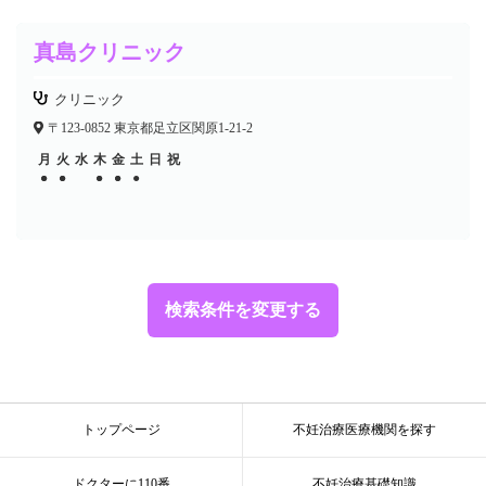
真島クリニック
クリニック
〒123-0852 東京都足立区関原1-21-2
月
火
水
木
金
土
日
祝
●
●
●
●
●
●
●
●
●
検索条件を変更する
トップページ
不妊治療医療機関を探す
ドクターに110番
不妊治療基礎知識