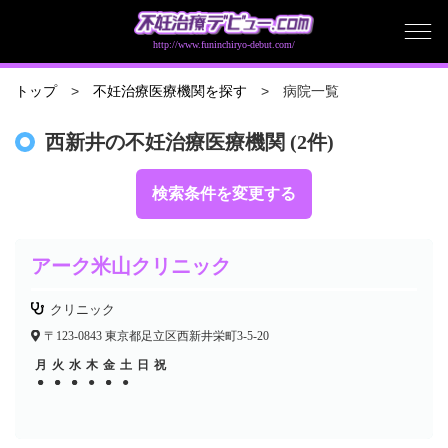
http://www.funinchiryo-debut.com/
病院一覧
トップ
不妊治療医療機関を探す
西新井の不妊治療医療機関 (2件)
検索条件を変更する
アーク米山クリニック
クリニック
〒123-0843 東京都足立区西新井栄町3-5-20
月
火
水
木
金
土
日
祝
●
●
●
●
●
●
●
●
●
●