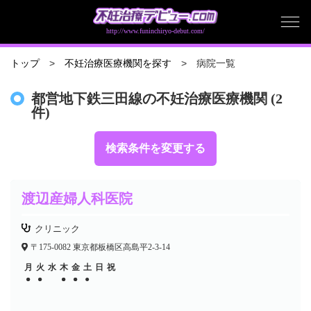
http://www.funinchiryo-debut.com/
病院一覧
トップ
不妊治療医療機関を探す
都営地下鉄三田線の不妊治療医療機関 (2
件)
検索条件を変更する
渡辺産婦人科医院
クリニック
〒175-0082 東京都板橋区高島平2-3-14
月
火
水
木
金
土
日
祝
●
●
●
●
●
●
●
●
●