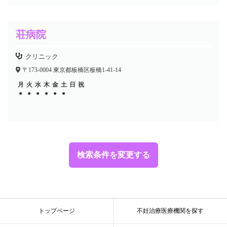
荘病院
クリニック
〒173-0004 東京都板橋区板橋1-41-14
月
火
水
木
金
土
日
祝
●
●
●
●
●
●
検索条件を変更する
トップページ
不妊治療医療機関を探す