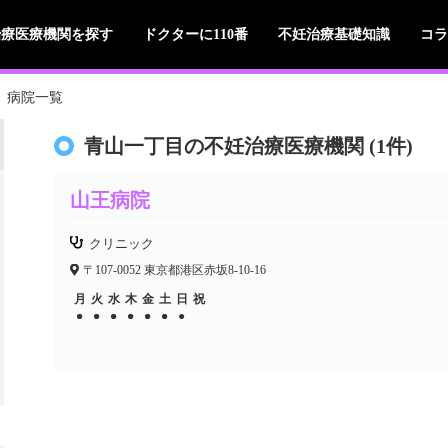
治療医療機関を探す
ドクターに110番
不妊治療基礎知識
コラ
病院一覧
青山一丁目の不妊治療医療機関 (1件)
山王病院
クリニック
〒107-0052 東京都港区赤坂8-10-16
月
火
水
木
金
土
日
祝
●
●
●
●
●
●
●
●
●
●
●
●
●