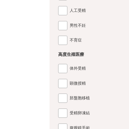
人工受精
男性不妊
不育症
高度生殖医療
体外受精
顕微授精
胚盤胞移植
受精卵凍結
腹膣鏡手術