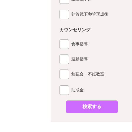
卵管鏡下卵管形成術
カウンセリング
食事指導
運動指導
勉強会・不妊教室
助成金
検索する