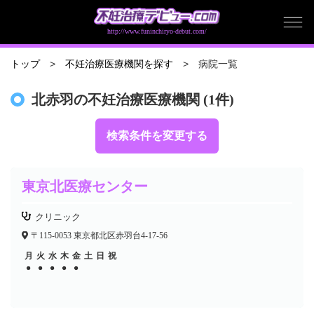
http://www.funinchiryo-debut.com/
病院一覧
トップ
不妊治療医療機関を探す
北赤羽の不妊治療医療機関 (1件)
検索条件を変更する
東京北医療センター
クリニック
〒115-0053 東京都北区赤羽台4-17-56
月
火
水
木
金
土
日
祝
●
●
●
●
●
●
●
●
●
●