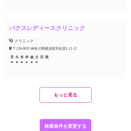
パクスレディースクリニック
クリニック
〒239-0835 神奈川県横須賀市佐原1-11-12
月
火
水
木
金
土
日
祝
●
●
●
●
●
●
●
●
●
●
もっと見る
検索条件を変更する