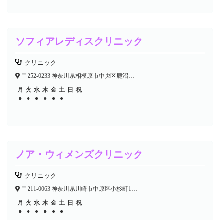
ソフィアレディスクリニック
クリニック
〒252-0233 神奈川県相模原市中央区鹿沼台2-12-2 サンライズアートビル
月
火
水
木
金
土
日
祝
●
●
●
●
●
●
●
●
●
●
ノア・ウィメンズクリニック
クリニック
〒211-0063 神奈川県川崎市中原区小杉町1-510-1
月
火
水
木
金
土
日
祝
●
●
●
●
●
●
●
●
●
●