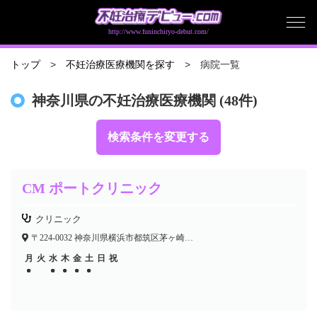
http://www.funinchiryo-debut.com/
病院一覧
トップ
不妊治療医療機関を探す
神奈川県の不妊治療医療機関 (48件)
検索条件を変更する
CM ポートクリニック
クリニック
〒224-0032 神奈川県横浜市都筑区茅ヶ崎中央50-17 CMポートビルB1F
月
火
水
木
金
土
日
祝
●
●
●
●
●
●
●
●
●
●
●
●
●