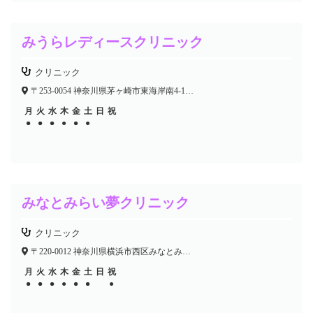
みうらレディースクリニック
クリニック
〒253-0054 神奈川県茅ヶ崎市東海岸南4-11-41
月
火
水
木
金
土
日
祝
●
●
●
●
●
●
●
●
●
●
みなとみらい夢クリニック
クリニック
〒220-0012 神奈川県横浜市西区みなとみらい3-6-3 MMパークビル2F
月
火
水
木
金
土
日
祝
●
●
●
●
●
●
●
●
●
●
●
●