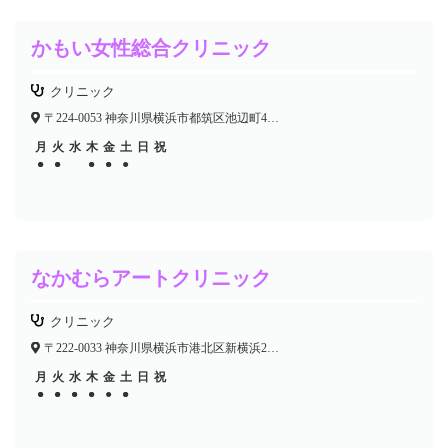
かもい女性総合クリニック
クリニック
〒224-0053 神奈川県横浜市都筑区池辺町4035-1
月
火
水
木
金
土
日
祝
●
●
●
●
●
●
●
●
●
なかむらアートクリニック
クリニック
〒222-0033 神奈川県横浜市港北区新横浜2-5-14 WISE NEXT 新横浜9F
月
火
水
木
金
土
日
祝
●
●
●
●
●
●
●
●
●
●
●