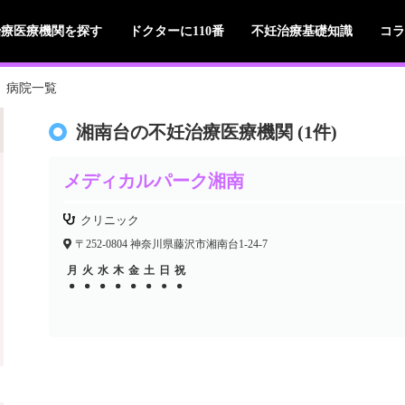
治療医療機関を探す
ドクターに110番
不妊治療基礎知識
コラ
病院一覧
湘南台の不妊治療医療機関 (1件)
メディカルパーク湘南
クリニック
〒252-0804 神奈川県藤沢市湘南台1-24-7
月
火
水
木
金
土
日
祝
●
●
●
●
●
●
●
●
●
●
●
●
●
●
●