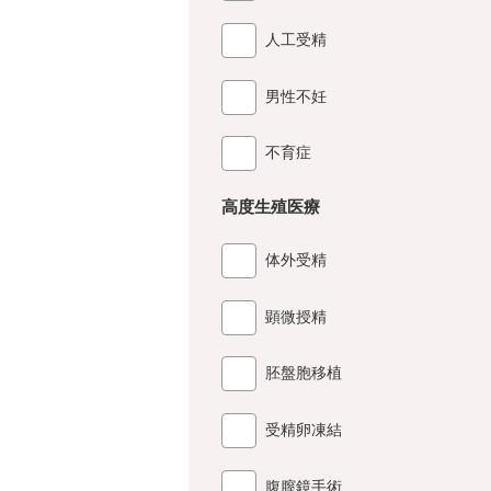
人工受精
男性不妊
不育症
高度生殖医療
体外受精
顕微授精
胚盤胞移植
受精卵凍結
腹膣鏡手術