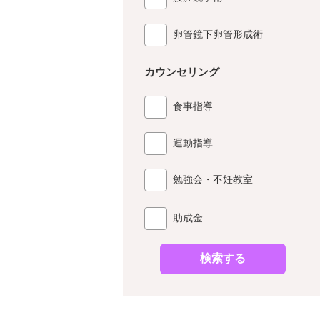
卵管鏡下卵管形成術
カウンセリング
食事指導
運動指導
勉強会・不妊教室
助成金
検索する