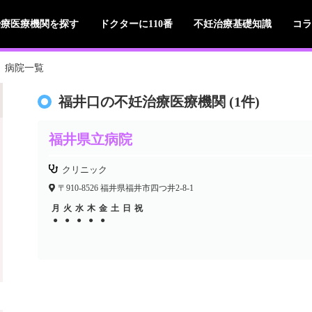
治療医療機関を探す
ドクターに110番
不妊治療基礎知識
コラ
病院一覧
福井口の不妊治療医療機関 (1件)
福井県立病院
クリニック
〒910-8526 福井県福井市四つ井2-8-1
月
火
水
木
金
土
日
祝
●
●
●
●
●