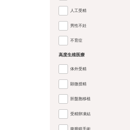
人工受精
男性不妊
不育症
高度生殖医療
体外受精
顕微授精
胚盤胞移植
受精卵凍結
腹膣鏡手術