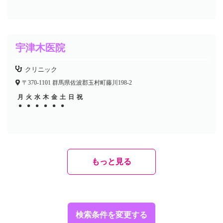
宇津木医院
クリニック
〒370-1101 群馬県佐波郡玉村町藤川198-2
月
火
水
木
金
土
日
祝
●
●
●
●
●
●
●
●
●
●
●
●
もっと見る
検索条件を変更する