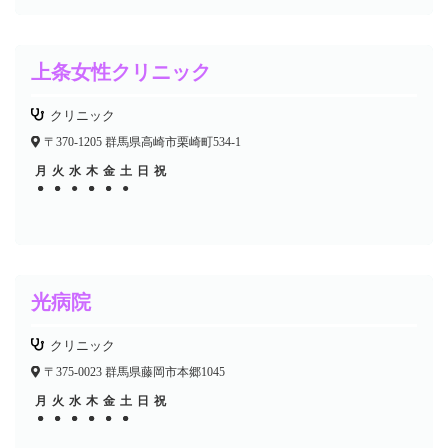
上条女性クリニック
クリニック
〒370-1205 群馬県高崎市栗崎町534-1
月
火
水
木
金
土
日
祝
●
●
●
●
●
●
●
●
●
●
光病院
クリニック
〒375-0023 群馬県藤岡市本郷1045
月
火
水
木
金
土
日
祝
●
●
●
●
●
●
●
●
●
●
●
●