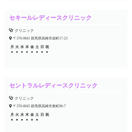
セキールレディースクリニック
クリニック
〒370-0841 群馬県高崎市栄町17-23
月
火
水
木
金
土
日
祝
●
●
●
●
●
●
●
●
セントラルレディースクリニック
クリニック
〒370-0045 群馬県高崎市東町80-7
月
火
水
木
金
土
日
祝
●
●
●
●
●
●
●
●
●
●
●