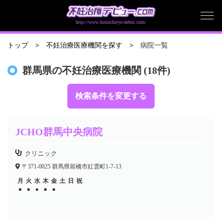
http://www.funinchiryo-debut.com/
病院一覧
トップ
不妊治療医療機関を探す
群馬県の不妊治療医療機関 (18件)
検索条件を変更する
JCHO群馬中央病院
クリニック
〒371-0025 群馬県前橋市紅雲町1-7-13
月
火
水
木
金
土
日
祝
●
●
●
●
●
●
●
●
●