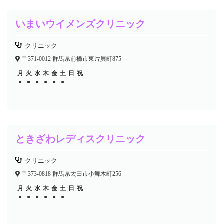
いまいウイメンズクリニック
クリニック
〒371-0012 群馬県前橋市東片貝町875
月
火
水
木
金
土
日
祝
●
●
●
●
●
●
●
●
●
●
ときざわレディスクリニック
クリニック
〒373-0818 群馬県太田市小舞木町256
月
火
水
木
金
土
日
祝
●
●
●
●
●
●
●
●
●