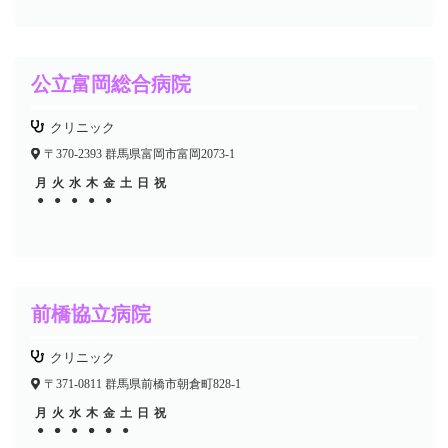
公立富岡総合病院
クリニック
〒370-2393 群馬県富岡市富岡2073-1
月
火
水
木
金
土
日
祝
●
●
●
●
●
前橋協立病院
クリニック
〒371-0811 群馬県前橋市朝倉町828-1
月
火
水
木
金
土
日
祝
●
●
●
●
●
●
●
●
●