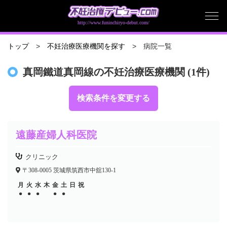
http://www.funinchiryo-debut.com/
病院一覧
トップ
不妊治療医療機関を探す
真岡鐵道真岡線の不妊治療医療機関 (1件)
検索条件を変更する
遠藤産婦人科医院
クリニック
〒308-0005 茨城県筑西市中舘130-1
月
火
水
木
金
土
日
祝
●
●
●
●
●
●
●
●
●
●