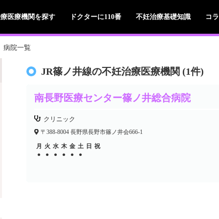
治療医療機関を探す
ドクターに110番
不妊治療基礎知識
コラ
病院一覧
JR篠ノ井線の不妊治療医療機関 (1件)
南長野医療センター篠ノ井総合病院
クリニック
〒388-8004 長野県長野市篠ノ井会666-1
月
火
水
木
金
土
日
祝
●
●
●
●
●
●