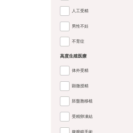
人工受精
男性不妊
不育症
高度生殖医療
体外受精
顕微授精
胚盤胞移植
受精卵凍結
腹膣鏡手術