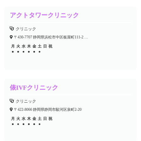
アクトタワークリニック
クリニック
〒430-7707 静岡県浜松市中区板屋町111-2 浜松アクトタワー7F
月
火
水
木
金
土
日
祝
●
●
●
●
●
●
●
●
●
●
俵IVFクリニック
クリニック
〒422-8066 静岡県静岡市駿河区泉町2-20
月
火
水
木
金
土
日
祝
●
●
●
●
●
●
●
●
●
●