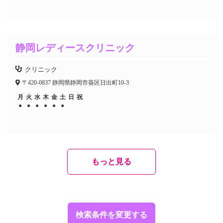
静岡レディースクリニック
クリニック
〒420-0837 静岡県静岡市葵区日出町10-3
月
火
水
木
金
土
日
祝
●
●
●
●
●
●
もっと見る
検索条件を変更する