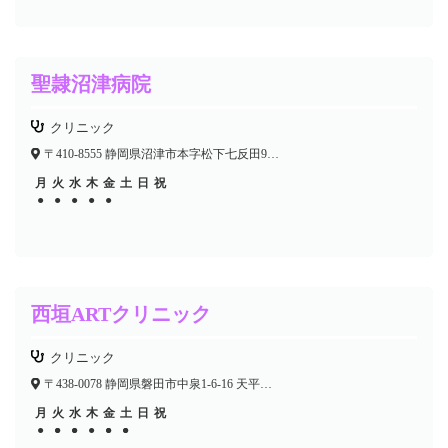
聖隷沼津病院
クリニック
〒410-8555 静岡県沼津市本字松下七反田902-6
月
火
水
木
金
土
日
祝
●
●
●
●
●
西垣ARTクリニック
クリニック
〒438-0078 静岡県磐田市中泉1-6-16 天平のまちビル2F
月
火
水
木
金
土
日
祝
●
●
●
●
●
●
●
●
●
●