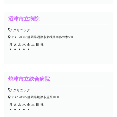
沼津市立病院
クリニック
〒410-0302 静岡県沼津市東椎路字春の木550
月
火
水
木
金
土
日
祝
●
●
●
●
●
焼津市立総合病院
クリニック
〒425-8505 静岡県焼津市道原1000
月
火
水
木
金
土
日
祝
●
●
●
●
●
●
●
●