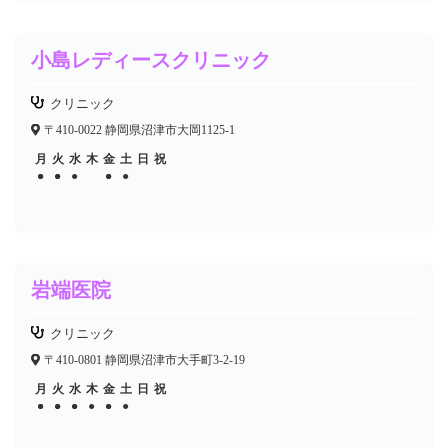
小島レディースクリニック
クリニック
〒410-0022 静岡県沼津市大岡1125-1
月
火
水
木
金
土
日
祝
●
●
●
●
●
●
●
●
岩端医院
クリニック
〒410-0801 静岡県沼津市大手町3-2-19
月
火
水
木
金
土
日
祝
●
●
●
●
●
●
●
●
●
●