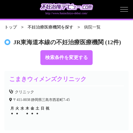
http://www.funinchiryo-debut.com/
病院一覧
トップ
不妊治療医療機関を探す
JR東海道本線の不妊治療医療機関 (12件)
検索条件を変更する
こまきウィメンズクリニック
クリニック
〒411-0038 静岡県三島市西若町7-45
月
火
水
木
金
土
日
祝
●
●
●
●
●
●
●
●
●