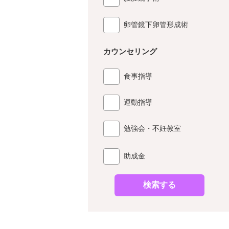
卵管鏡下卵管形成術
カウンセリング
食事指導
運動指導
勉強会・不妊教室
助成金
検索する