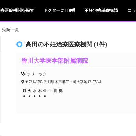
治療医療機関を探す
ドクターに110番
不妊治療基礎知識
コラ
病院一覧
高田の不妊治療医療機関 (1件)
香川大学医学部附属病院
クリニック
〒761-0793 香川県木田郡三木町大字池戸1750-1
月
火
水
木
金
土
日
祝
●
●
●
●
●