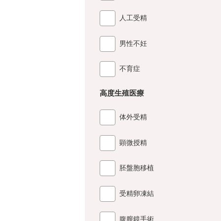
人工受精
男性不妊
不育症
高度生殖医療
体外受精
顕微授精
胚盤胞移植
受精卵凍結
腹膣鏡手術