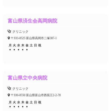
富山県済生会高岡病院
クリニック
〒933-8525 富山県高岡市二塚387-1
月
火
水
木
金
土
日
祝
●
●
●
●
●
富山県立中央病院
クリニック
〒930-8550 富山県富山市西長江2-2-78
月
火
水
木
金
土
日
祝
●
●
●
●
●