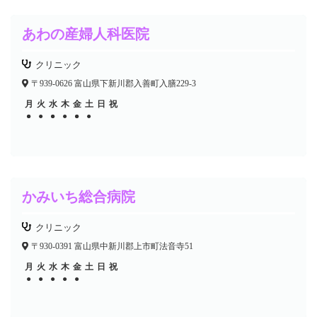
あわの産婦人科医院
クリニック
〒939-0626 富山県下新川郡入善町入膳229-3
月
火
水
木
金
土
日
祝
●
●
●
●
●
●
●
●
●
かみいち総合病院
クリニック
〒930-0391 富山県中新川郡上市町法音寺51
月
火
水
木
金
土
日
祝
●
●
●
●
●