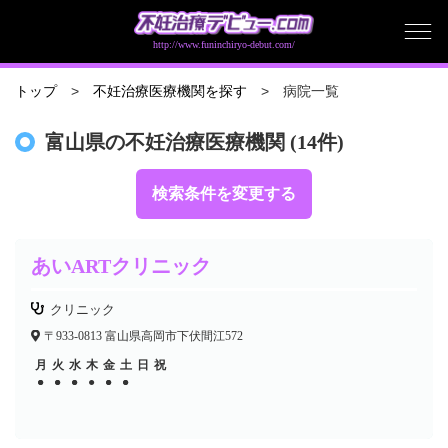
http://www.funinchiryo-debut.com/
病院一覧
トップ
不妊治療医療機関を探す
富山県の不妊治療医療機関 (14件)
検索条件を変更する
あいARTクリニック
クリニック
〒933-0813 富山県高岡市下伏間江572
月
火
水
木
金
土
日
祝
●
●
●
●
●
●
●
●
●
●
●