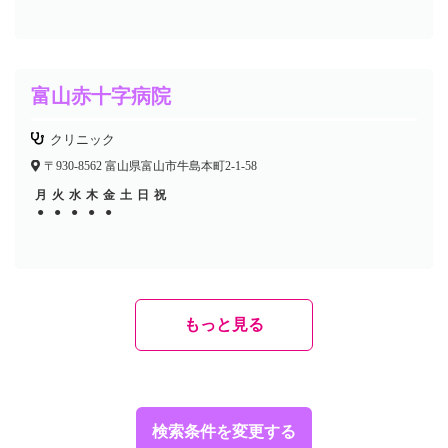
富山赤十字病院
クリニック
〒930-8562 富山県富山市牛島本町2-1-58
月
火
水
木
金
土
日
祝
●
●
●
●
●
もっと見る
検索条件を変更する