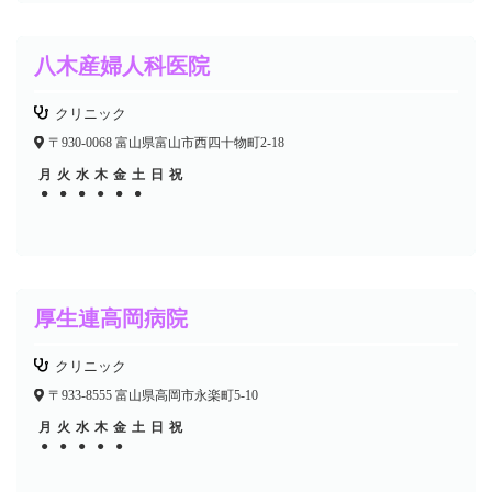
八木産婦人科医院
クリニック
〒930-0068 富山県富山市西四十物町2-18
月
火
水
木
金
土
日
祝
●
●
●
●
●
●
●
●
●
●
●
厚生連高岡病院
クリニック
〒933-8555 富山県高岡市永楽町5-10
月
火
水
木
金
土
日
祝
●
●
●
●
●