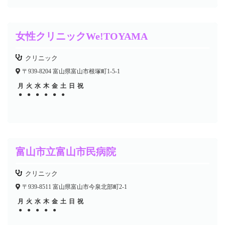
女性クリニックWe!TOYAMA
クリニック
〒939-8204 富山県富山市根塚町1-5-1
月
火
水
木
金
土
日
祝
●
●
●
●
●
●
●
●
●
●
富山市立富山市民病院
クリニック
〒939-8511 富山県富山市今泉北部町2-1
月
火
水
木
金
土
日
祝
●
●
●
●
●