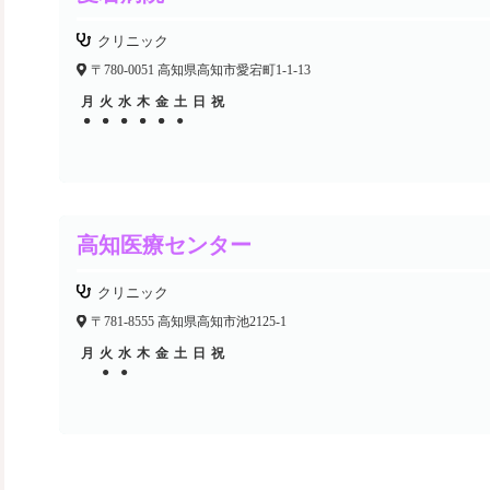
クリニック
〒780-0051 高知県高知市愛宕町1-1-13
月
火
水
木
金
土
日
祝
●
●
●
●
●
●
●
●
●
●
●
高知医療センター
クリニック
〒781-8555 高知県高知市池2125-1
月
火
水
木
金
土
日
祝
●
●