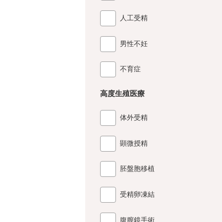
人工受精
男性不妊
不育症
高度生殖医療
体外受精
顕微授精
胚盤胞移植
受精卵凍結
腹膣鏡手術