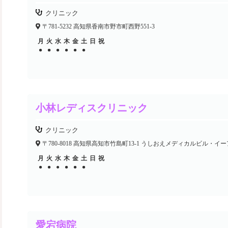
クリニック
〒781-5232 高知県香南市野市町西野551-3
月
火
水
木
金
土
日
祝
●
●
●
●
●
●
●
●
●
●
●
●
●
小林レディスクリニック
クリニック
〒780-8018 高知県高知市竹島町13-1 うしおえメディカルビル・イー
月
火
水
木
金
土
日
祝
●
●
●
●
●
●
●
●
●
●
●
愛宕病院