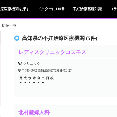
治療医療機関を探す
ドクターに110番
不妊治療基礎知識
コラ
病院一覧
高知県の不妊治療医療機関 (5件)
レディスクリニックコスモス
クリニック
〒780-0072 高知県高知市杉井流6-27
月
火
水
木
金
土
日
祝
●
●
●
●
●
●
●
●
●
●
●
北村産婦人科