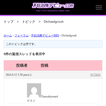
http://www.funinchiryo-debut.com/
Dichaelgrouh
トップ
トピック
ホーム
›
フォーラム
›
不妊治療デビューBBS
›
Dichaelgrouh
このトピックは空です。
0件の返信スレッドを表示中
投稿者
投稿
2024.6.15 3:59 pm
#173424
返信
Timsothyenard
ゲスト