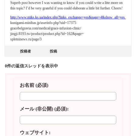
Superb post however I was wanting to know if you could write a litte more on
this topic? I’d be very grateful if you could elaborate a little bit further. Cheers!
http://www.miks.ks.ua/index.php?links_exchange=yes&page=4&show_all=yes
kunigami-minibas.jp/userinfo.php?uid=17375
gracebelgravia.com/medical/grace-infusion-clinic/
jingji.8193.tw/product/product.php?id=162&page=
spletninews.ru/page/3
投稿者
投稿
0件の返信スレッドを表示中
お名前 (必須)
メール (非公開) (必須):
ウェブサイト: