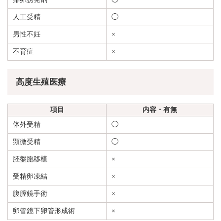
人工受精
◯
男性不妊
×
不育症
×
高度生殖医療
項目
内容・有無
体外受精
◯
顕微受精
◯
胚盤胞移植
×
受精卵凍結
×
腹膣鏡手術
×
卵管鏡下卵管形成術
×