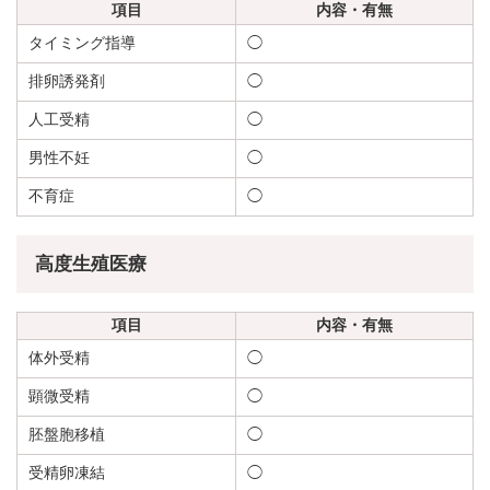
項目
内容・有無
タイミング指導
◯
排卵誘発剤
◯
人工受精
◯
男性不妊
◯
不育症
◯
高度生殖医療
項目
内容・有無
体外受精
◯
顕微受精
◯
胚盤胞移植
◯
受精卵凍結
◯