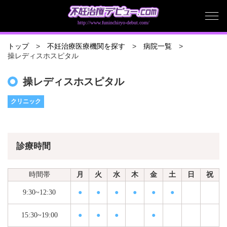
http://www.funinchiryo-debut.com/
トップ
不妊治療医療機関を探す
病院一覧
操レディスホスピタル
操レディスホスピタル
クリニック
診療時間
時間帯
月
火
水
木
金
土
日
祝
9:30~12:30
●
●
●
●
●
●
15:30~19:00
●
●
●
●