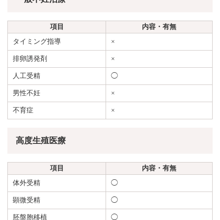
項目
内容・有無
タイミング指導
×
排卵誘発剤
×
人工受精
◯
男性不妊
×
不育症
×
高度生殖医療
項目
内容・有無
体外受精
◯
顕微受精
◯
胚盤胞移植
◯