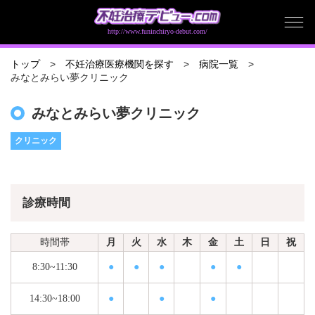
http://www.funinchiryo-debut.com/
トップ
不妊治療医療機関を探す
病院一覧
みなとみらい夢クリニック
みなとみらい夢クリニック
クリニック
診療時間
時間帯
月
火
水
木
金
土
日
祝
8:30~11:30
●
●
●
●
●
14:30~18:00
●
●
●