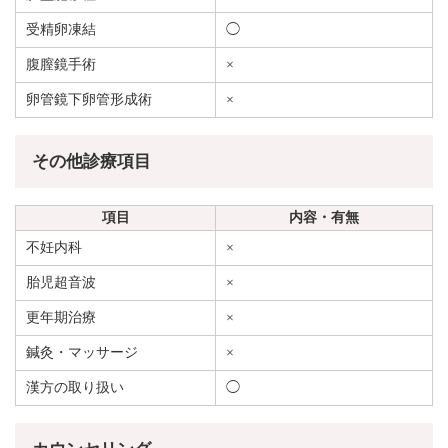
受精卵凍結
◯
腹膣鏡手術
×
卵管鏡下卵管形成術
×
その他診療項目
項目
内容・有無
不妊内科
×
胎児超音波
×
更年期治療
×
鍼灸・マッサージ
×
漢方の取り扱い
◯