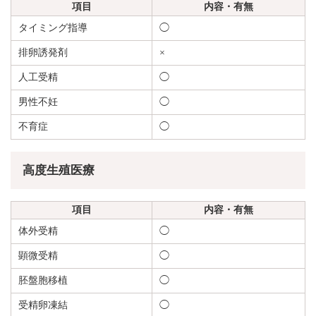
項目
内容・有無
タイミング指導
◯
排卵誘発剤
×
人工受精
◯
男性不妊
◯
不育症
◯
高度生殖医療
項目
内容・有無
体外受精
◯
顕微受精
◯
胚盤胞移植
◯
受精卵凍結
◯