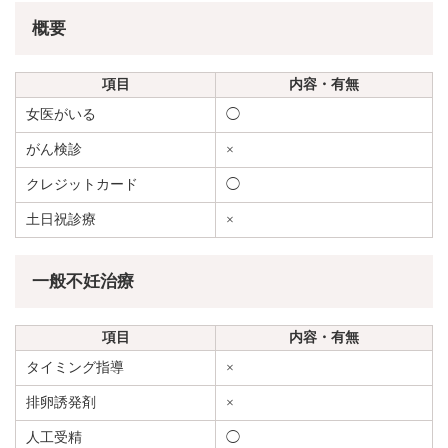
概要
項目
内容・有無
女医がいる
◯
がん検診
×
クレジットカード
◯
土日祝診療
×
一般不妊治療
項目
内容・有無
タイミング指導
×
排卵誘発剤
×
人工受精
◯