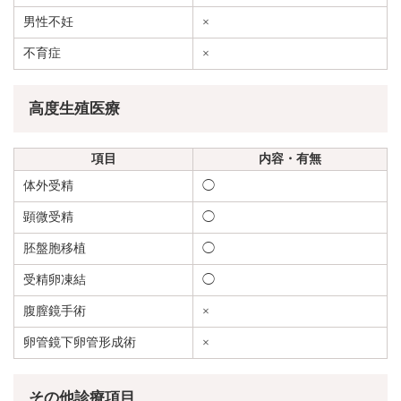
男性不妊
×
不育症
×
高度生殖医療
項目
内容・有無
体外受精
◯
顕微受精
◯
胚盤胞移植
◯
受精卵凍結
◯
腹膣鏡手術
×
卵管鏡下卵管形成術
×
その他診療項目