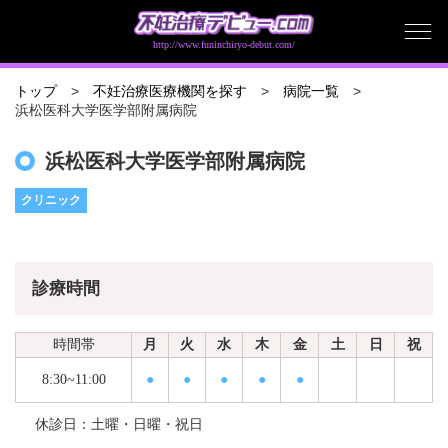
http://www.funinchiryo-debut.com/
トップ
不妊治療医療機関を探す
病院一覧
浜松医科大学医学部附属病院
浜松医科大学医学部附属病院
クリニック
診療時間
時間帯
月
火
水
木
金
土
日
祝
8:30~11:00
●
●
●
●
●
休診日：土曜・日曜・祝日