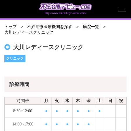
http://www.funinchiryo-debut.com/
トップ
不妊治療医療機関を探す
病院一覧
大川レディースクリニック
大川レディースクリニック
クリニック
診療時間
時間帯
月
火
水
木
金
土
日
祝
8:30~12:00
●
●
●
●
●
●
14:00~17:00
●
●
●
●
●