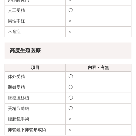
人工受精
◯
男性不妊
×
不育症
×
高度生殖医療
項目
内容・有無
体外受精
◯
顕微受精
◯
胚盤胞移植
◯
受精卵凍結
◯
腹膣鏡手術
×
卵管鏡下卵管形成術
×