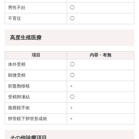
男性不妊
◯
不育症
◯
高度生殖医療
項目
内容・有無
体外受精
◯
顕微受精
◯
胚盤胞移植
×
受精卵凍結
◯
腹膣鏡手術
×
卵管鏡下卵管形成術
×
その他診療項目