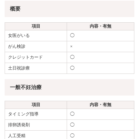
概要
項目
内容・有無
女医がいる
◯
がん検診
×
クレジットカード
◯
土日祝診療
◯
一般不妊治療
項目
内容・有無
タイミング指導
◯
排卵誘発剤
◯
人工受精
◯