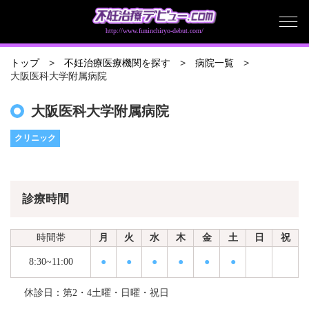
http://www.funinchiryo-debut.com/
トップ
不妊治療医療機関を探す
病院一覧
大阪医科大学附属病院
大阪医科大学附属病院
クリニック
診療時間
時間帯
月
火
水
木
金
土
日
祝
8:30~11:00
●
●
●
●
●
●
休診日：第2・4土曜・日曜・祝日