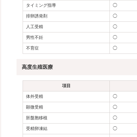
タイミング指導
◯
排卵誘発剤
◯
人工受精
◯
男性不妊
◯
不育症
◯
高度生殖医療
項目
体外受精
◯
顕微受精
◯
胚盤胞移植
◯
受精卵凍結
◯