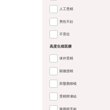
人工受精
男性不妊
不育症
高度生殖医療
体外受精
顕微授精
胚盤胞移植
受精卵凍結
腹膣鏡手術