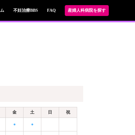
ム
不妊治療BBS
FAQ
産婦人科病院を探す
金
土
日
祝
●
●