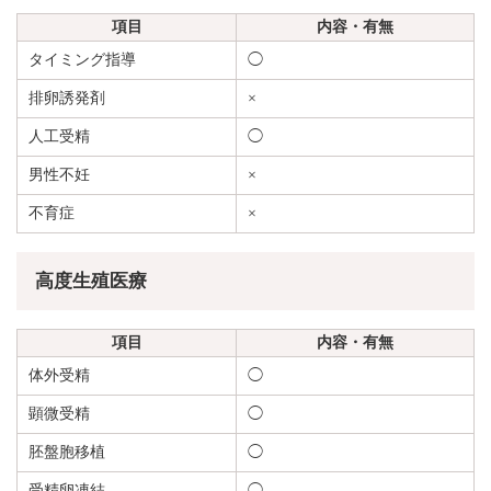
項目
内容・有無
タイミング指導
◯
排卵誘発剤
×
人工受精
◯
男性不妊
×
不育症
×
高度生殖医療
項目
内容・有無
体外受精
◯
顕微受精
◯
胚盤胞移植
◯
受精卵凍結
◯