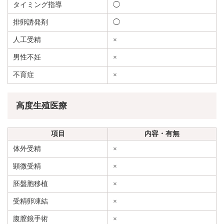
タイミング指導
◯
排卵誘発剤
◯
人工受精
×
男性不妊
×
不育症
×
高度生殖医療
項目
内容・有無
体外受精
×
顕微受精
×
胚盤胞移植
×
受精卵凍結
×
腹膣鏡手術
×