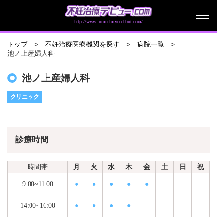
http://www.funinchiryo-debut.com/
トップ
不妊治療医療機関を探す
病院一覧
池ノ上産婦人科
池ノ上産婦人科
クリニック
診療時間
時間帯
月
火
水
木
金
土
日
祝
9:00~11:00
●
●
●
●
●
14:00~16:00
●
●
●
●