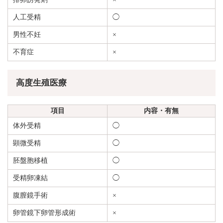
人工受精
◯
男性不妊
×
不育症
×
高度生殖医療
項目
内容・有無
体外受精
◯
顕微受精
◯
胚盤胞移植
◯
受精卵凍結
◯
腹膣鏡手術
×
卵管鏡下卵管形成術
×