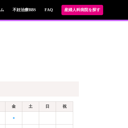
ム
不妊治療BBS
FAQ
産婦人科病院を探す
金
土
日
祝
●