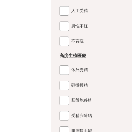
人工受精
男性不妊
不育症
高度生殖医療
体外受精
顕微授精
胚盤胞移植
受精卵凍結
腹膣鏡手術