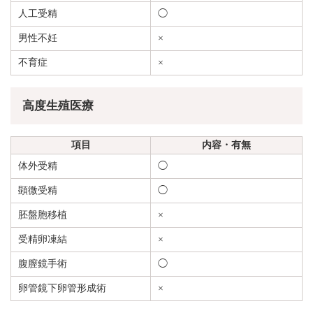
人工受精
◯
男性不妊
×
不育症
×
高度生殖医療
項目
内容・有無
体外受精
◯
顕微受精
◯
胚盤胞移植
×
受精卵凍結
×
腹膣鏡手術
◯
卵管鏡下卵管形成術
×