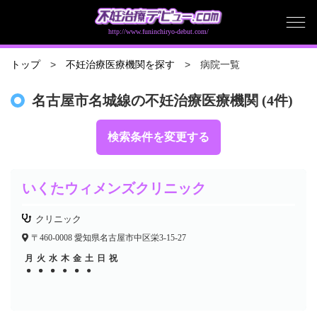
http://www.funinchiryo-debut.com/
病院一覧
トップ
不妊治療医療機関を探す
名古屋市名城線の不妊治療医療機関 (4件)
検索条件を変更する
いくたウィメンズクリニック
クリニック
〒460-0008 愛知県名古屋市中区栄3-15-27
月
火
水
木
金
土
日
祝
●
●
●
●
●
●
●
●
●
●