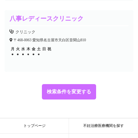
八事レディースクリニック
クリニック
〒468-0063 愛知県名古屋市天白区音聞山810
月
火
水
木
金
土
日
祝
●
●
●
●
●
●
●
●
●
●
検索条件を変更する
トップページ
不妊治療医療機関を探す