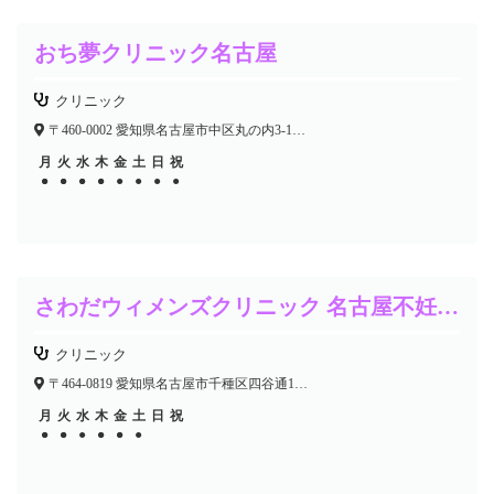
おち夢クリニック名古屋
クリニック
〒460-0002 愛知県名古屋市中区丸の内3-19-12 久屋パークサイドビル8F
月
火
水
木
金
土
日
祝
●
●
●
●
●
●
●
●
●
●
●
●
さわだウィメンズクリニック 名古屋不妊センター
クリニック
〒464-0819 愛知県名古屋市千種区四谷通1-18-1 RICCA11ビル3F
月
火
水
木
金
土
日
祝
●
●
●
●
●
●
●
●
●
●