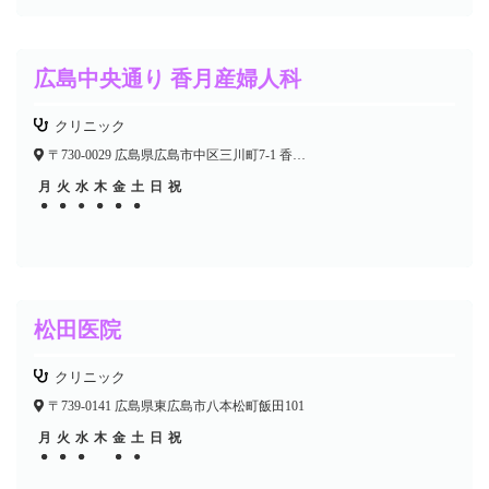
広島中央通り 香月産婦人科
クリニック
〒730-0029 広島県広島市中区三川町7-1 香月メディカルビル5-8F
月
火
水
木
金
土
日
祝
●
●
●
●
●
●
●
●
●
●
●
松田医院
クリニック
〒739-0141 広島県東広島市八本松町飯田101
月
火
水
木
金
土
日
祝
●
●
●
●
●
●
●
●
●