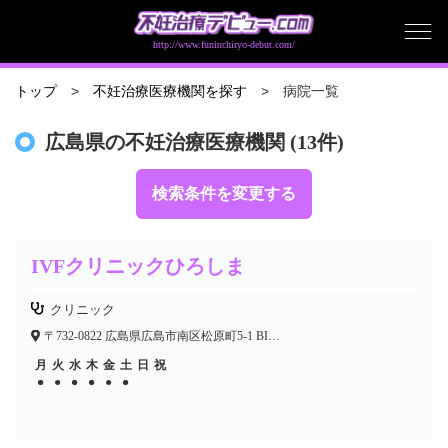
http://www.funinchiryo-debut.com/
病院一覧
トップ
不妊治療医療機関を探す
広島県の不妊治療医療機関 (13件)
検索条件を変更する
IVFクリニックひろしま
クリニック
〒732-0822 広島県広島市南区松原町5-1 BIGFRONTひろしま4F
月
火
水
木
金
土
日
祝
●
●
●
●
●
●
●
●
●
●