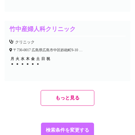
竹中産婦人科クリニック
クリニック
〒730-0017 広島県広島市中区鉄砲町9-10 湯浅ビル2F
月
火
水
木
金
土
日
祝
●
●
●
●
●
●
●
●
●
●
もっと見る
検索条件を変更する