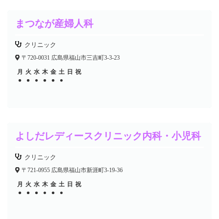
まつなが産婦人科
クリニック
〒720-0031 広島県福山市三吉町3-3-23
月
火
水
木
金
土
日
祝
●
●
●
●
●
●
●
●
●
●
よしだレディースクリニック内科・小児科
クリニック
〒721-0955 広島県福山市新涯町3-19-36
月
火
水
木
金
土
日
祝
●
●
●
●
●
●
●
●
●
●