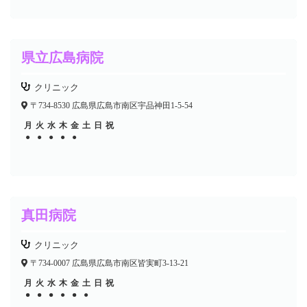
県立広島病院
クリニック
〒734-8530 広島県広島市南区宇品神田1-5-54
月
火
水
木
金
土
日
祝
●
●
●
●
●
真田病院
クリニック
〒734-0007 広島県広島市南区皆実町3-13-21
月
火
水
木
金
土
日
祝
●
●
●
●
●
●
●
●
●
●