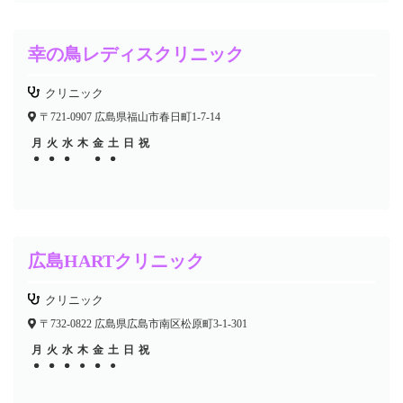
幸の鳥レディスクリニック
クリニック
〒721-0907 広島県福山市春日町1-7-14
月
火
水
木
金
土
日
祝
●
●
●
●
●
●
●
●
●
●
広島HARTクリニック
クリニック
〒732-0822 広島県広島市南区松原町3-1-301
月
火
水
木
金
土
日
祝
●
●
●
●
●
●
●
●
●
●