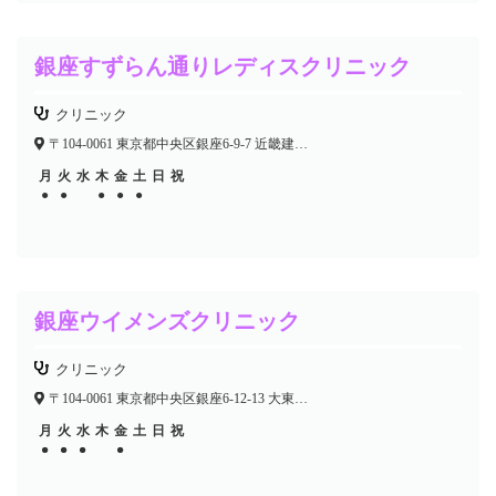
銀座すずらん通りレディスクリニック
クリニック
〒104-0061 東京都中央区銀座6-9-7 近畿建物銀座ビル8F
月
火
水
木
金
土
日
祝
●
●
●
●
●
銀座ウイメンズクリニック
クリニック
〒104-0061 東京都中央区銀座6-12-13 大東銀座ビル4F
月
火
水
木
金
土
日
祝
●
●
●
●
●
●
●
●