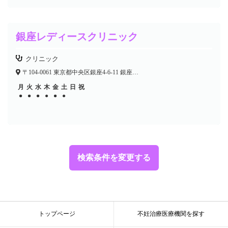
銀座レディースクリニック
クリニック
〒104-0061 東京都中央区銀座4-6-11 銀座センタービル6F
月
火
水
木
金
土
日
祝
●
●
●
●
●
●
●
●
●
●
検索条件を変更する
トップページ
不妊治療医療機関を探す