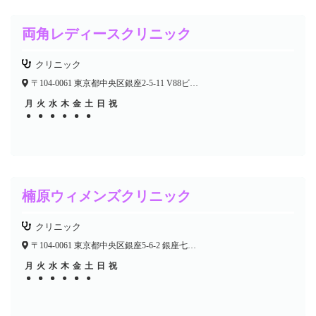
両角レディースクリニック
クリニック
〒104-0061 東京都中央区銀座2-5-11 V88ビルディング4F
月
火
水
木
金
土
日
祝
●
●
●
●
●
●
●
●
●
●
●
楠原ウィメンズクリニック
クリニック
〒104-0061 東京都中央区銀座5-6-2 銀座七宝ビル6F
月
火
水
木
金
土
日
祝
●
●
●
●
●
●
●
●
●
●