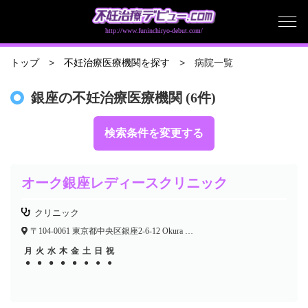
http://www.funinchiryo-debut.com/
病院一覧
トップ
不妊治療医療機関を探す
銀座の不妊治療医療機関 (6件)
検索条件を変更する
オーク銀座レディースクリニック
クリニック
〒104-0061 東京都中央区銀座2-6-12 Okura House 7F
月
火
水
木
金
土
日
祝
●
●
●
●
●
●
●
●
●
●
●
●
●