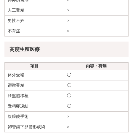
人工受精
×
男性不妊
×
不育症
×
高度生殖医療
項目
内容・有無
体外受精
◯
顕微受精
◯
胚盤胞移植
◯
受精卵凍結
◯
腹膣鏡手術
×
卵管鏡下卵管形成術
×